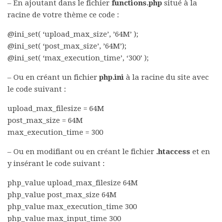
– En ajoutant dans le fichier
functions.php
situé à la
racine de votre thème ce code :
@ini_set( ‘upload_max_size’, ’64M’ );
@ini_set( ‘post_max_size’, ’64M’);
@ini_set( ‘max_execution_time’, ‘300’ );
– Ou en créant un fichier
php.ini
à la racine du site avec
le code suivant :
upload_max_filesize = 64M
post_max_size = 64M
max_execution_time = 300
– Ou en modifiant ou en créant le fichier
.htaccess
et en
y insérant le code suivant :
php_value upload_max_filesize 64M
php_value post_max_size 64M
php_value max_execution_time 300
php_value max_input_time 300