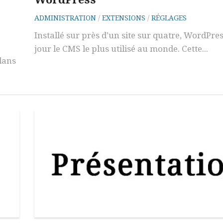
ADMINISTRATION
/
EXTENSIONS
/
RÉGLAGES
Installé sur près d’un site sur quatre, WordPres
jour le CMS le plus utilisé au monde. Cette...
dans