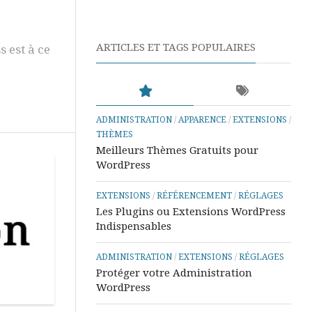
Aide
Référencement
et
Tutos
ARTICLES ET TAGS POPULAIRES
s est à ce
Outlook
Aide
&
Tutos
ADMINISTRATION
/
APPARENCE
/
EXTENSIONS
/
Excel
THÈMES
Meilleurs Thèmes Gratuits pour
Aide
WordPress
et
Tutos
Power
EXTENSIONS
/
RÉFÉRENCEMENT
/
RÉGLAGES
BI
Les Plugins ou Extensions WordPress
Indispensables
Aide
&
ADMINISTRATION
/
EXTENSIONS
/
RÉGLAGES
Tutos
Protéger votre Administration
Word
WordPress
Aide