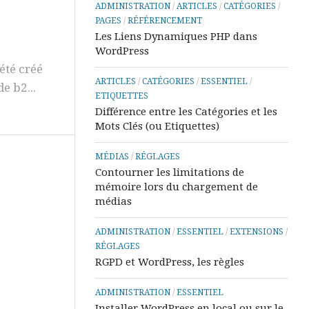
ADMINISTRATION
/
ARTICLES
/
CATÉGORIES
/
&
PAGES
/
RÉFÉRENCEMENT
Tutos
Les Liens Dynamiques PHP dans
PowerPoint
WordPress
Aide
été créé
&
ARTICLES
/
CATÉGORIES
/
ESSENTIEL
/
e b2...
Tutos
ETIQUETTES
Access
Différence entre les Catégories et les
Mots Clés (ou Etiquettes)
MÉDIAS
/
RÉGLAGES
Contourner les limitations de
mémoire lors du chargement de
médias
ADMINISTRATION
/
ESSENTIEL
/
EXTENSIONS
/
RÉGLAGES
RGPD et WordPress, les règles
ADMINISTRATION
/
ESSENTIEL
Installer WordPress en local ou sur le