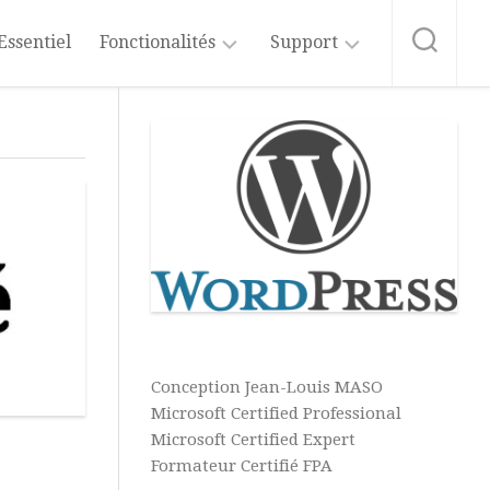
Essentiel
Fonctionalités
Support
Administration
Formation
WordPress
Médias
Abonnement
au
Articles
Catégories
Blog
Pages
Etiquettes
Les
Bonnes
Commentaires
Pratiques
du
Apparence
Thèmes
Web
Extensions
Conception Jean-Louis MASO
Widgets
Aide
Microsoft Certified Professional
&
Utilisateurs
Menus
Microsoft Certified Expert
Tutos
Formateur Certifié FPA
IA
Réglages