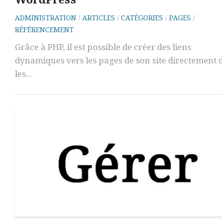
ADMINISTRATION
/
ARTICLES
/
CATÉGORIES
/
PAGES
/
RÉFÉRENCEMENT
Grâce à PHP, il est possible de créer des liens
dynamiques vers les pages de son site directement 
les...