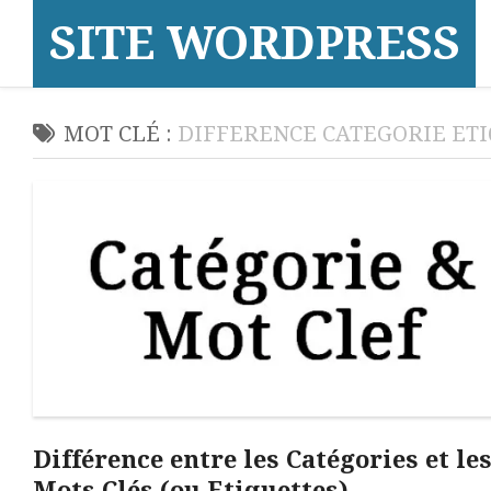
Skip
SITE WORDPRESS
to
content
MOT CLÉ :
DIFFERENCE CATEGORIE ET
Différence entre les Catégories et le
Mots Clés (ou Etiquettes)