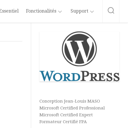
Essentiel
Fonctionalités
Support
Administration
Formation
WordPress
Médias
Abonnement
au
Articles
Catégories
Blog
Pages
Etiquettes
Les
Bonnes
Commentaires
Pratiques
du
Apparence
Thèmes
Web
Extensions
Conception Jean-Louis MASO
Widgets
Aide
Microsoft Certified Professional
&
Utilisateurs
Menus
Microsoft Certified Expert
Tutos
Formateur Certifié FPA
IA
Réglages