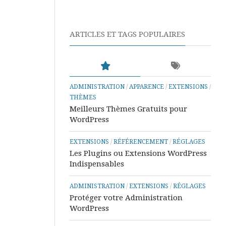
Aide
Référencement
et
Tutos
ARTICLES ET TAGS POPULAIRES
Outlook
Aide
&
Tutos
ADMINISTRATION
/
APPARENCE
/
EXTENSIONS
/
Excel
THÈMES
Meilleurs Thèmes Gratuits pour
Aide
WordPress
et
Tutos
Power
EXTENSIONS
/
RÉFÉRENCEMENT
/
RÉGLAGES
BI
Les Plugins ou Extensions WordPress
Indispensables
Aide
&
ADMINISTRATION
/
EXTENSIONS
/
RÉGLAGES
Tutos
Protéger votre Administration
Word
WordPress
Aide