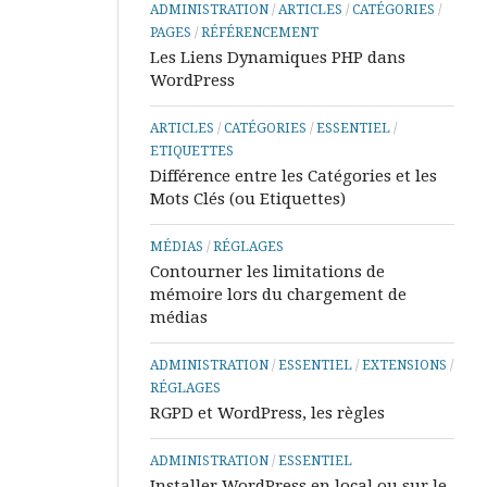
ADMINISTRATION
/
ARTICLES
/
CATÉGORIES
/
&
PAGES
/
RÉFÉRENCEMENT
Tutos
Les Liens Dynamiques PHP dans
PowerPoint
WordPress
Aide
&
ARTICLES
/
CATÉGORIES
/
ESSENTIEL
/
Tutos
ETIQUETTES
Access
Différence entre les Catégories et les
Mots Clés (ou Etiquettes)
MÉDIAS
/
RÉGLAGES
Contourner les limitations de
mémoire lors du chargement de
médias
ADMINISTRATION
/
ESSENTIEL
/
EXTENSIONS
/
RÉGLAGES
RGPD et WordPress, les règles
ADMINISTRATION
/
ESSENTIEL
Installer WordPress en local ou sur le